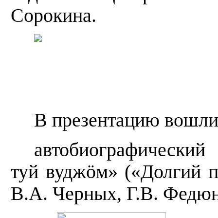
Сорокина.
В презентацию вошли
автобиографический
туй вудж
ӧ
м» («Долгий п
В.А. Черных, Г.В. Федюн