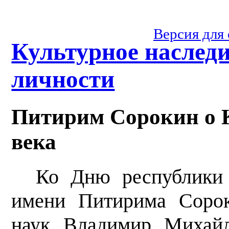
Версия для
Культурное наслед
личности
Питирим Сорокин о 
века
Ко Дню республики 
имени Питирима Сорок
наук Владимир Михайл