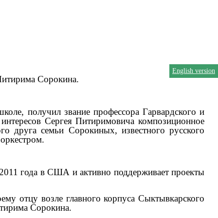
English version
 Питирима Сорокина.
коле, получил звание профессора Гарвардского и
е интересов Сергея Питиримовича композиционное
го друга семьи Сорокиных, известного русского
 оркестром.
2011 года в США и активно поддерживает проекты
оему отцу возле главного корпуса Сыктывкарского
итирима Сорокина.