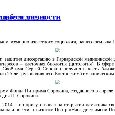
ющиеся личности
 слабовидящих
сыну всемирно известного социолога, нашего земляка
т, защитил диссертацию в Гарвардской медицинской ш
интересов – клеточная биология (цитология). В сфер
. Своё имя Сергей Сорокин получил в честь близко
оло 25 лет руководившего Бостонским симфоническим
ором Фонда Питирима Сорокина, созданного в апреле 
ледия П. Сорокина.
 2014 г. он присутствовал на открытии памятника св
окина и посетил с визитом Центр «Наследие» имени П