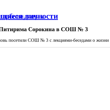
ющиеся личности
 слабовидящих
е Питирима Сорокина в СОШ № 3
новь посетили СОШ № 3 с лекциями-беседами о жизни