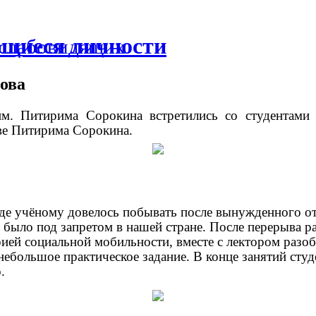
ющиеся личности
 слабовидящих
ова
им. Питирима Сорокина встретились со студентами
тве Питирима Сорокина.
где учёному довелось побывать после вынужденного отъ
 было под запретом в нашей стране. После перерыва р
ией социальной мобильности, вместе с лектором разоб
ебольшое практическое задание. В конце занятий студ
.