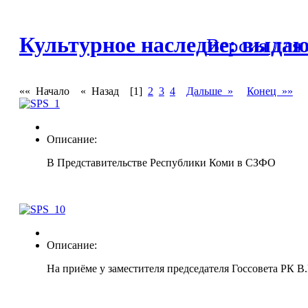
Культурное наследие: выда
Версия для
«« Начало
« Назад
[1]
2
3
4
Дальше »
Конец »»
Описание:
В Представительстве Республики Коми в СЗФО
Описание:
На приёме у заместителя председателя Госсовета РК В