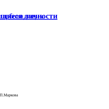
ющиеся личности
 слабовидящих
.П.Маркова