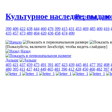
Культурное наследие: выда
Версия для
390
406
422
438
444
460
476
399
415
431
453
469
485
400
416
435
457
473
489
404
420
436
458
474
490
[Пожалуйста, включите JavaScript, чтобы видеть слайдшоу]
Назад
Дальше
405
421
437
459
475
491
391
407
423
439
445
461
477
392
408
480
395
411
427
443
449
465
481
396
412
428
450
466
482
397