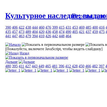
Культурное наследие: выда
Версия для
390
406
422
438
444
460
476
399
415
431
453
469
485
400
416
435
457
473
489
404
420
436
458
474
490
405
421
437
459
475
441
447
463
479
394
410
426
442
448
464
[Пожалуйста, включите JavaScript, чтобы видеть слайдшоу]
Назад
Дальше
480
395
411
427
443
449
465
481
396
412
428
450
466
482
397