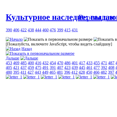
Культурное наследие: выда
Версия для
390
406
422
438
444
460
476
399
415
431
[Пожалуйста, включите JavaScript, чтобы видеть слайдшоу]
Назад
Дальше
453
469
485
400
416
432
454
470
486
401
417
433
455
471
487
405
421
437
459
475
491
391
407
423
439
445
461
477
392
408
480
395
411
427
443
449
465
481
396
412
428
450
466
482
397