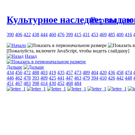
Культурное наследие: выда
Версия для
390
406
422
438
444
460
476
399
415
431
453
469
485
400
416
[Пожалуйста, включите JavaScript, чтобы видеть слайдшоу]
Назад
Дальше
434
456
472
488
403
419
435
457
473
489
404
420
436
458
474
446
462
478
393
409
425
441
447
463
479
394
410
426
442
448
451
467
483
398
414
430
452
468
484